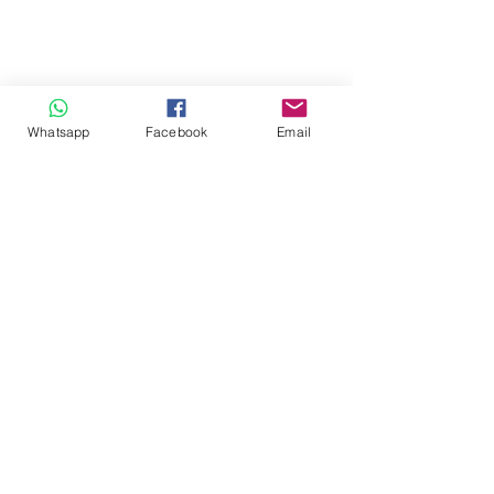
Whatsapp
Facebook
Email
Despacho Jurídico ToGo
Recibe gratis promociones y
actualizaciones
Enviar
despacho.legal.torres@gmail.com